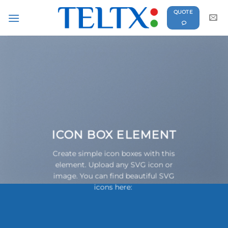
Skip
QUOTE
to
content
ICON BOX ELEMENT
Create simple icon boxes with this
element. Upload any SVG icon or
image. You can find beautiful SVG
icons here: